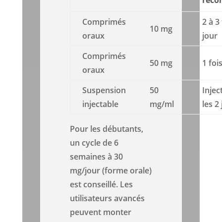
rec
Comprimés
2 à 3
10 mg
oraux
jour
Comprimés
50 mg
1 foi
oraux
Suspension
50
Injec
injectable
mg/ml
les 2
Pour les débutants,
un cycle de 6
semaines à 30
mg/jour (forme orale)
est conseillé. Les
utilisateurs avancés
peuvent monter