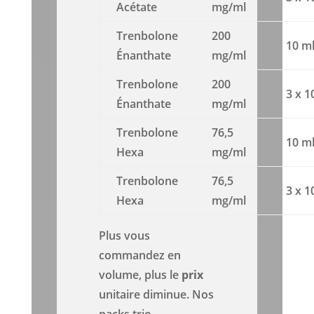
Acétate
mg/ml
Trenbolone
200
10 m
Énanthate
mg/ml
Trenbolone
200
3 x 1
Énanthate
mg/ml
Trenbolone
76,5
10 m
Hexa
mg/ml
Trenbolone
76,5
3 x 1
Hexa
mg/ml
Plus vous
commandez en
volume, plus le
prix
unitaire diminue. Nos