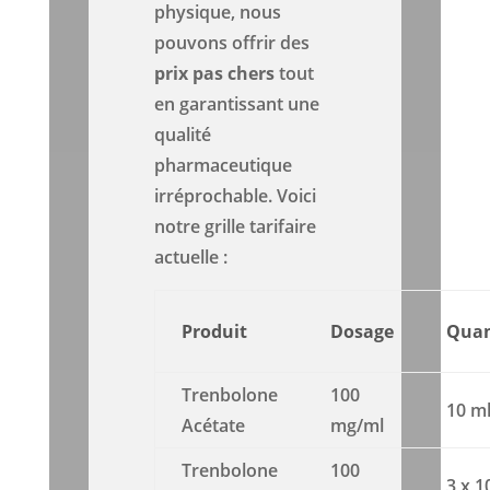
physique, nous
pouvons offrir des
prix
pas chers
tout
en garantissant une
qualité
pharmaceutique
irréprochable. Voici
notre grille tarifaire
actuelle :
Produit
Dosage
Quan
Trenbolone
100
10 m
Acétate
mg/ml
Trenbolone
100
3 x 1