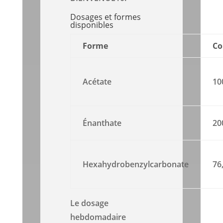
Dosages et formes
disponibles
Forme
Co
Acétate
10
Énanthate
20
Hexahydrobenzylcarbonate
76
Le dosage
hebdomadaire