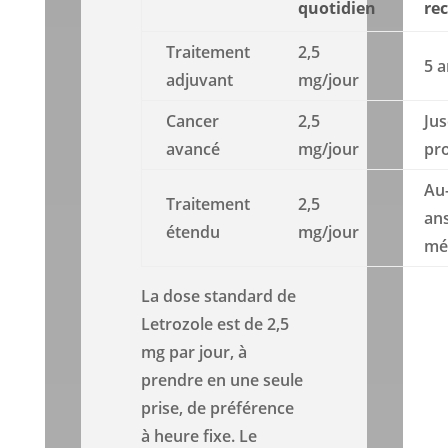
quotidien
re
Traitement
2,5
5 
adjuvant
mg/jour
Cancer
2,5
Ju
avancé
mg/jour
pr
Au-
Traitement
2,5
ans
étendu
mg/jour
mé
La dose standard de
Letrozole est de 2,5
mg par jour, à
prendre en une seule
prise, de préférence
à heure fixe. Le