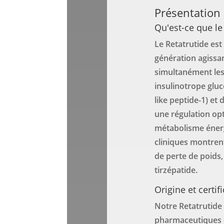
Présentation 
Qu'est-ce que le
Le Retatrutide est
génération agissan
simultanément les
insulinotrope glu
like peptide-1) et
une régulation opti
métabolisme énerg
cliniques montrent
de perte de poids
tirzépatide.
Origine et certif
Notre Retatrutide 
pharmaceutiques 