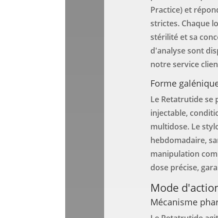
Practice) et répo
strictes. Chaque l
stérilité et sa con
d'analyse sont di
notre service clien
Forme galéniqu
Le Retatrutide se
injectable, condit
multidose. Le stylo
hebdomadaire, san
manipulation comp
dose précise, garan
Mode d'action
Mécanisme pha
Le Retatrutide agi