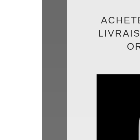
ACHET
LIVRAI
O