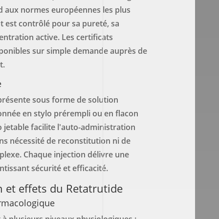
nd aux normes européennes les plus
ot est contrôlé pour sa pureté, sa
centration active. Les certificats
sponibles sur simple demande auprès de
t.
e
 présente sous forme de solution
ionnée en stylo prérempli ou en flacon
 jetable facilite l'auto-administration
s nécessité de reconstitution ni de
lexe. Chaque injection délivre une
tissant sécurité et efficacité.
 et effets du Retatrutide
rmacologique
t à plusieurs niveaux physiologiques :