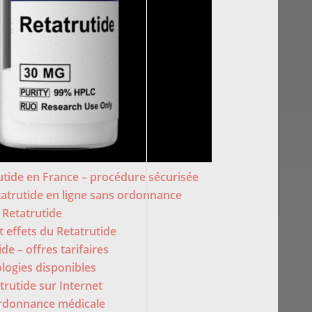
utide en France – procédure sécurisée
trutide en ligne sans ordonnance
 Retatrutide
 effets du Retatrutide
de – offres tarifaires
logies disponibles
trutide sur Internet
ordonnance médicale