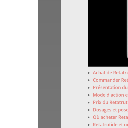
Achat de Retatr
Commander Reta
Présentation du
Mode d'action et
Prix du Retatruti
Dosages et poso
Où acheter Reta
Retatrutide et 