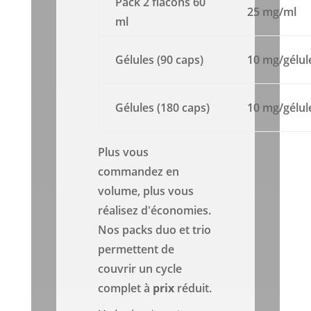
Pack 2 flacons 60
25 mg/ml
ml
Gélules (90 caps)
10 mg/gélul
Gélules (180 caps)
10 mg/gélul
Plus vous
commandez en
volume, plus vous
réalisez d'économies.
Nos packs duo et trio
permettent de
couvrir un cycle
complet à
prix
réduit.