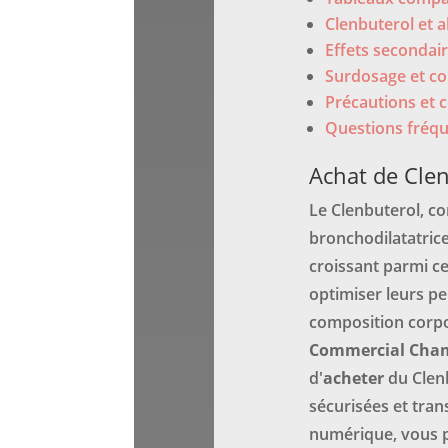
Clenbuterol et 
Effets secondair
Surdosage et co
Précautions et c
Questions fréqu
Achat de Clen
Le Clenbuterol, c
bronchodilatatrice
croissant parmi c
optimiser leurs p
composition corpo
Commercial Cha
d'
acheter
du Clen
sécurisées et tra
numérique, vous