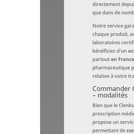
directement depui
que dans de nombr
Notre service gara
chaque produit, av
laboratoires certi
bénéficiez d'un
ac
partout
en Franc
pharmaceutique p
relative à votre tr
Commander C
– modalités
Bien que le Clenb
prescription médi
propose un service
permettant de
co