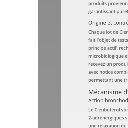
produits provienne
garantissant pureté
Origine et contr
Chaque lot de Cle
fait l'objet de te
principe actif, re
microbiologique et
recevez un produ
avec notice compl
permettant une tr
Mécanisme d'a
Action bronchodi
Le Clenbuterol sti
2-adrénergiques s
une relaxation du