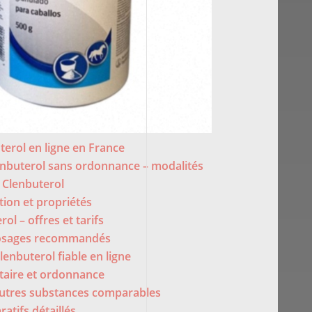
terol en ligne en France
buterol sans ordonnance – modalités
 Clenbuterol
ion et propriétés
ol – offres et tarifs
dosages recommandés
enbuterol fiable en ligne
taire et ordonnance
autres substances comparables
atifs détaillés