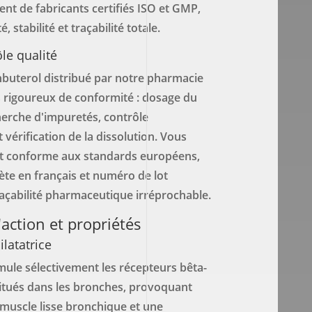
nt de fabricants certifiés ISO et GMP,
, stabilité et traçabilité totale.
ôle qualité
nbuterol distribué par notre pharmacie
sts rigoureux de conformité : dosage du
cherche d'impuretés, contrôle
 vérification de la dissolution. Vous
it conforme aux standards européens,
ète en français et numéro de lot
açabilité pharmaceutique irréprochable.
ction et propriétés
latatrice
mule sélectivement les récepteurs bêta-
itués dans les bronches, provoquant
 muscle lisse bronchique et une