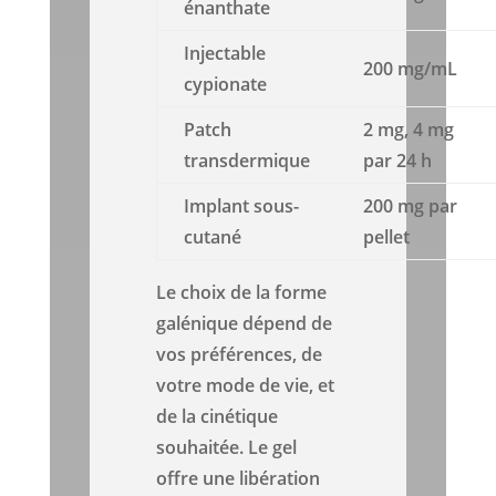
énanthate
Injectable
200 mg/mL
cypionate
Patch
2 mg, 4 mg
transdermique
par 24 h
Implant sous-
200 mg par
cutané
pellet
Le choix de la forme
galénique dépend de
vos préférences, de
votre mode de vie, et
de la cinétique
souhaitée. Le gel
offre une libération