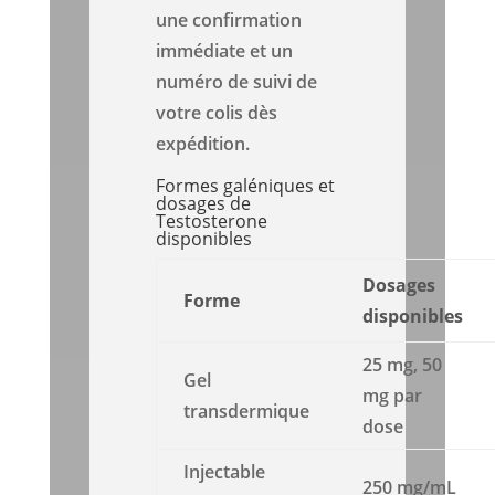
une confirmation
immédiate et un
numéro de suivi de
votre colis dès
expédition.
Formes galéniques et
dosages de
Testosterone
disponibles
Dosages
Forme
disponibles
25 mg, 50
Gel
mg par
transdermique
dose
Injectable
250 mg/mL