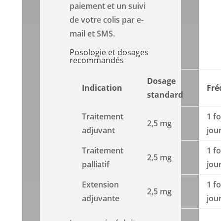
paiement et un suivi
de votre colis par e-
mail et SMS.
Posologie et dosages
recommandés
Dosage
Indication
Fré
standard
Traitement
1 fo
2,5 mg
adjuvant
jou
Traitement
1 fo
2,5 mg
palliatif
jou
Extension
1 fo
2,5 mg
adjuvante
jou