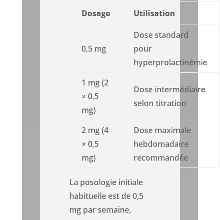
Dosage
Utilisation
Dose standard
0,5 mg
pour
hyperprolactinémie
1 mg (2
Dose intermédiaire
× 0,5
selon titration
mg)
2 mg (4
Dose maximale
× 0,5
hebdomadaire
mg)
recommandée
La posologie initiale
habituelle est de 0,5
mg par semaine,