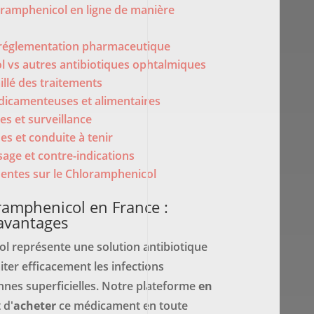
ramphenicol en ligne de manière
réglementation pharmaceutique
 vs autres antibiotiques ophtalmiques
llé des traitements
dicamenteuses et alimentaires
les et surveillance
es et conduite à tenir
age et contre-indications
entes sur le Chloramphenicol
ramphenicol en France :
 avantages
l représente une solution antibiotique
ter efficacement les infections
nnes superficielles. Notre plateforme
en
 d'
acheter
ce médicament en toute