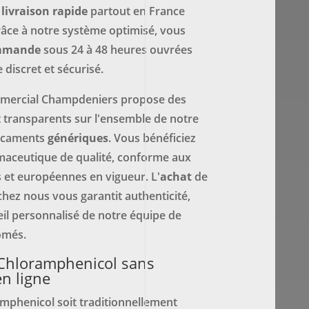
e
livraison rapide
partout en France
râce à notre système optimisé, vous
mmande
sous 24 à 48 heures ouvrées
discret et sécurisé.
mercial Champdeniers propose des
t transparents sur l'ensemble de notre
icaments
génériques
. Vous bénéficiez
maceutique de qualité, conforme aux
 et européennes en vigueur. L'
achat
de
hez nous vous garantit authenticité,
seil personnalisé de notre équipe de
ômés.
hloramphenicol sans
n ligne
amphenicol soit traditionnellement