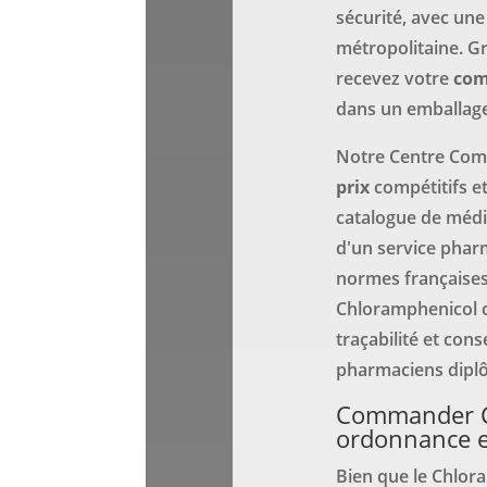
sécurité, avec un
métropolitaine. G
recevez votre
co
dans un emballage 
Notre Centre Com
prix
compétitifs e
catalogue de méd
d'un service phar
normes françaises
Chloramphenicol c
traçabilité et con
pharmaciens dipl
Commander C
ordonnance e
Bien que le Chlor