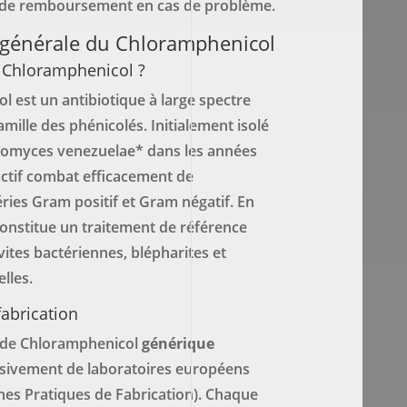
e de remboursement en cas de problème.
 générale du Chloramphenicol
e Chloramphenicol ?
 est un antibiotique à large spectre
amille des phénicolés. Initialement isolé
ptomyces venezuelae* dans les années
actif combat efficacement de
ies Gram positif et Gram négatif. En
constitue un traitement de référence
vites bactériennes, blépharites et
elles.
abrication
 de Chloramphenicol
générique
sivement de laboratoires européens
nes Pratiques de Fabrication). Chaque