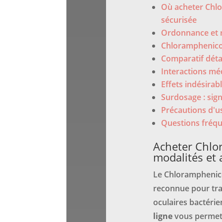
Où acheter Chlo
sécurisée
Ordonnance et 
Chloramphenicol
Comparatif détai
Interactions mé
Effets indésirab
Surdosage : sign
Précautions d'us
Questions fréqu
Acheter Chlo
modalités et
Le Chloramphenico
reconnue pour trai
oculaires bactérie
ligne
vous permet