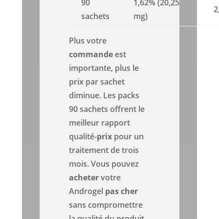
90
1,62% (20,25
2
sachets
mg)
Plus votre
commande
est
importante, plus le
prix par sachet
diminue. Les packs
90 sachets offrent le
meilleur rapport
qualité-
prix
pour un
traitement de trois
mois. Vous pouvez
acheter
votre
Androgel
pas cher
sans compromettre
la qualité du produit.