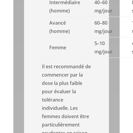
Intermédiaire
40–60
(homme)
mg/jour
Avancé
60–80
(homme)
mg/jour
5–10
Femme
mg/jour
Il est recommandé de
commencer par la
dose la plus faible
pour évaluer la
tolérance
individuelle. Les
femmes doivent être
particulièrement