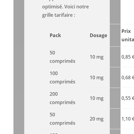
optimisé. Voici notre
grille tarifaire :
Prix
Pack
Dosage
unita
50
10 mg
0,85 
comprimés
100
10 mg
0,68 
comprimés
200
10 mg
0,55 
comprimés
50
20 mg
1,10 
comprimés