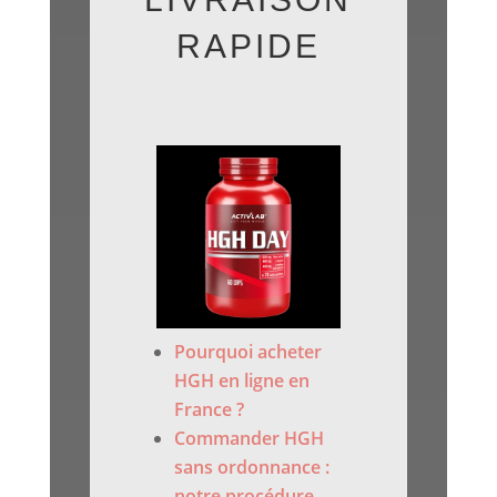
RAPIDE
Pourquoi acheter
HGH en ligne en
France ?
Commander HGH
sans ordonnance :
notre procédure