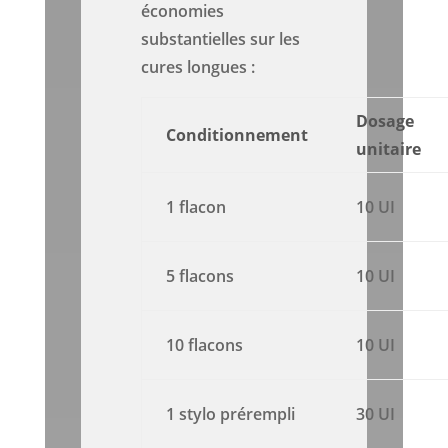
économies
substantielles sur les
cures longues :
Dosage
Conditionnement
unitaire
1 flacon
10 UI
5 flacons
10 UI
10 flacons
10 UI
1 stylo prérempli
30 UI