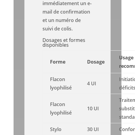
immédiatement un e-
mail de confirmation
et un numéro de
suivi de colis.
Dosages et formes
disponibles
Usage
Forme
Dosage
reco
Flacon
Initiat
4 UI
lyophilisé
déficit
Traite
Flacon
10 UI
substit
lyophilisé
standa
Stylo
30 UI
Confor